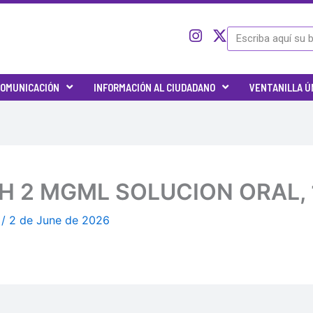
I
I
X
Search
c
n
-
o
s
t
n
t
w
OMUNICACIÓN
INFORMACIÓN AL CIUDADANO
VENTANILLA Ú
-
a
i
t
g
t
w
r
t
i
a
e
t
m
r
t
e
PH 2 MGML SOLUCION ORAL, 
r
-
A
/
2 de June de 2026
x