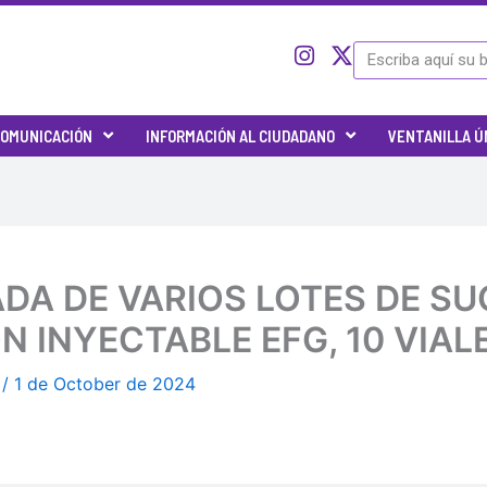
I
I
X
Search
c
n
-
o
s
t
n
t
w
OMUNICACIÓN
INFORMACIÓN AL CIUDADANO
VENTANILLA Ú
-
a
i
t
g
t
w
r
t
i
a
e
t
m
r
t
e
IRADA DE VARIOS LOTES DE
r
-
 INYECTABLE EFG, 10 VIALE
x
A
/
1 de October de 2024