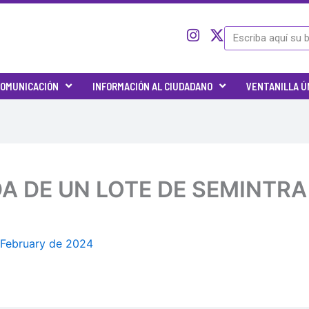
I
I
X
Search
c
n
-
o
s
t
n
t
w
OMUNICACIÓN
INFORMACIÓN AL CIUDADANO
VENTANILLA Ú
-
a
i
t
g
t
w
r
t
i
a
e
t
m
r
t
e
RADA DE UN LOTE DE SEMINT
r
-
x
 February de 2024