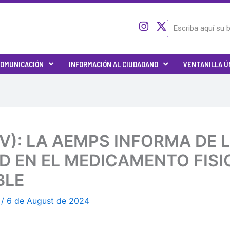
I
I
X
Search
c
n
-
o
s
t
n
t
w
OMUNICACIÓN
INFORMACIÓN AL CIUDADANO
VENTANILLA Ú
-
a
i
t
g
t
w
r
t
i
a
e
t
m
r
t
e
8 (V): LA AEMPS INFORMA DE
r
-
D EN EL MEDICAMENTO FISI
x
BLE
A
/
6 de August de 2024