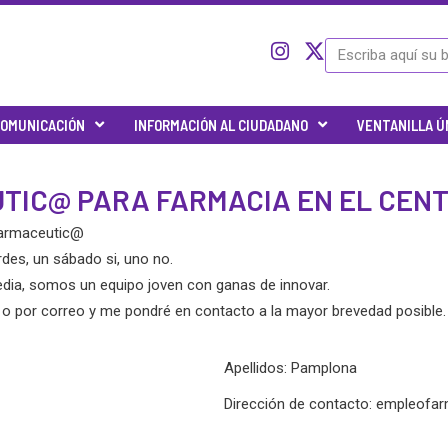
I
I
X
Search
c
n
-
o
s
t
n
t
w
OMUNICACIÓN
INFORMACIÓN AL CIUDADANO
VENTANILLA Ú
-
a
i
t
g
t
w
r
t
IC@ PARA FARMACIA EN EL CEN
i
a
e
t
m
r
farmaceutic@
t
e
des, un sábado si, uno no.
r
dia, somos un equipo joven con ganas de innovar.
-
 o por correo y me pondré en contacto a la mayor brevedad posible.
x
Apellidos: Pamplona
Dirección de contacto:
empleofa