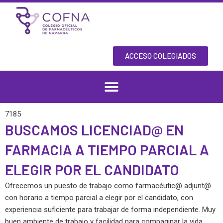
Skip
to
content
ACCESO COLEGIADOS
7185
BUSCAMOS LICENCIAD@ EN
FARMACIA A TIEMPO PARCIAL A
ELEGIR POR EL CANDIDATO
Ofrecemos un puesto de trabajo como farmacéutic@ adjunt@
con horario a tiempo parcial a elegir por el candidato, con
experiencia suficiente para trabajar de forma independiente. Muy
buen ambiente de trabajo y facilidad para compaginar la vida