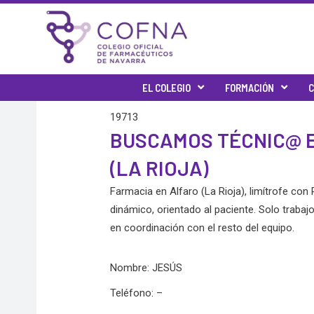
Skip
to
content
EL COLEGIO
FORMACIÓN
C
19713
BUSCAMOS TÉCNIC@ E
(LA RIOJA)
Farmacia en Alfaro (La Rioja), limítrofe co
dinámico, orientado al paciente. Solo traba
en coordinación con el resto del equipo.
Nombre: JESÚS
Teléfono: –