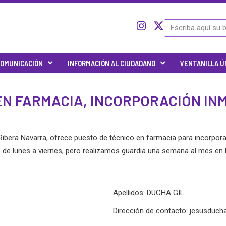
I
I
X
Search
c
n
-
o
s
t
n
t
w
OMUNICACIÓN
INFORMACIÓN AL CIUDADANO
VENTANILLA Ú
-
a
i
t
g
t
w
r
t
N FARMACIA, INCORPORACIÓN INM
i
a
e
t
m
r
t
e
n Ribera Navarra, ofrece puesto de técnico en farmacia para incorpo
r
jo de lunes a viernes, pero realizamos guardia una semana al mes en 
-
x
Apellidos: DUCHA GIL
Dirección de contacto:
jesusduch