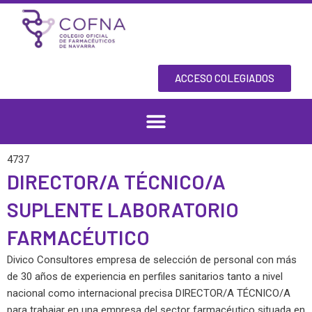
Skip
to
content
ACCESO COLEGIADOS
4737
DIRECTOR/A TÉCNICO/A
SUPLENTE LABORATORIO
FARMACÉUTICO
Divico Consultores empresa de selección de personal con más
de 30 años de experiencia en perfiles sanitarios tanto a nivel
nacional como internacional precisa DIRECTOR/A TÉCNICO/A
para trabajar en una empresa del sector farmacéutico situada en