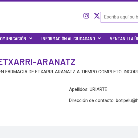
I
I
X
Search
c
n
-
o
s
t
n
t
w
OMUNICACIÓN
INFORMACIÓN AL CIUDADANO
VENTANILLA Ú
-
a
i
t
g
t
w
r
t
 ETXARRI-ARANATZ
i
a
e
t
m
r
 FARMACIA DE ETXARRI-ARANATZ A TIEMPO COMPLETO. INCORP
t
e
r
Apellidos: URIARTE
-
x
Dirección de contacto:
botipelu@