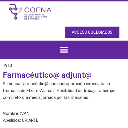
Skip
to
content
ACCESO COLEGIADOS
7910
Farmacéutico@ adjunt@
Se busca farmacéutic@ para incorporación inmediata en
farmacia de Etxarri-Aranatz. Posibilidad de trabajar a tiempo
completo o a media jornada por las mañanas.
Nombre: IVAN
Apellidos: URIARTE