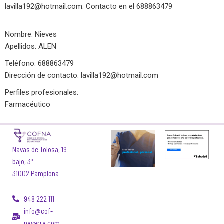
lavilla192@hotmail.com
. Contacto en el 688863479
Nombre: Nieves
Apellidos: ALEN
Teléfono: 688863479
Dirección de contacto:
lavilla192@hotmail.com
Perfiles profesionales:
Farmacéutico
Navas de Tolosa, 19
bajo, 3º
31002 Pamplona
948 222 111
info@cof-
navarra.com