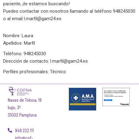
paciente, ¡te estamos buscando!
Puedes contactar con nosotros llamando al teléfono 948245030
o al email
l.marfil@gam24.es
Nombre: Laura
Apellidos: Marfil
Teléfono: 948245030
Dirección de contacto:
l.marfil@gam24.es
Perfiles profesionales: Técnico
Navas de Tolosa, 19
bajo, 3º
31002 Pamplona
948 222 111
info@cof-