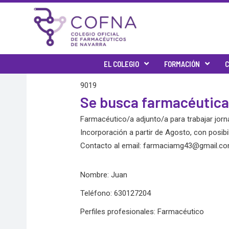
Skip
to
content
EL COLEGIO
FORMACIÓN
C
9019
Se busca farmacéutica
Farmacéutico/a adjunto/a para trabajar jor
Incorporación a partir de Agosto, con posibil
Contacto al email:
farmaciamg43@gmail.c
Nombre: Juan
Teléfono: 630127204
Perfiles profesionales: Farmacéutico