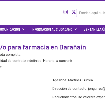
I
I
X
Search
c
n
-
o
s
t
n
t
w
OMUNICACIÓN
INFORMACIÓN AL CIUDADANO
VENTANILLA Ú
-
a
i
t
g
t
w
r
t
/o para farmacia en Barañain
i
a
e
t
m
r
nada completa.
t
e
idad de contrato indefinido. Horario, a convenir.
r
om
-
x
Apellidos: Martinez Gurrea
Dirección de contacto:
jongurrea
Requerimientos: se valorara expe