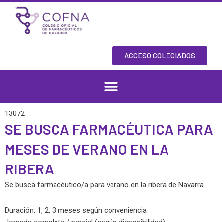
Skip
to
content
ACCESO COLEGIADOS
13072
SE BUSCA FARMACÉUTICA PARA
MESES DE VERANO EN LA
RIBERA
Se busca farmacéutico/a para verano en la ribera de Navarra
Duración: 1, 2, 3 meses según conveniencia
Jornada completa / parcial (según disponibilidad)