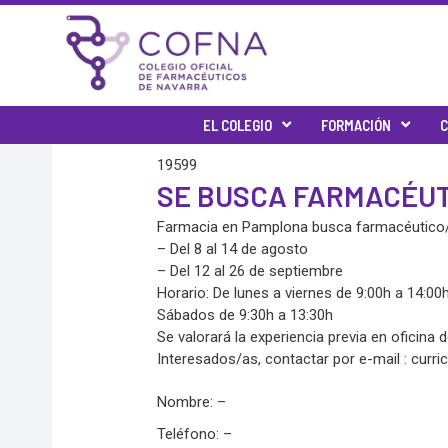
Ir
al
contenido
EL COLEGIO
FORMACIÓN
C
19599
SE BUSCA FARMACÉUT
Farmacia en Pamplona busca farmacéutico/a s
– Del 8 al 14 de agosto
– Del 12 al 26 de septiembre
Horario: De lunes a viernes de 9:00h a 14:00
Sábados de 9:30h a 13:30h
Se valorará la experiencia previa en oficin
Interesados/as, contactar por e-mail :
curr
Nombre: –
Teléfono: –