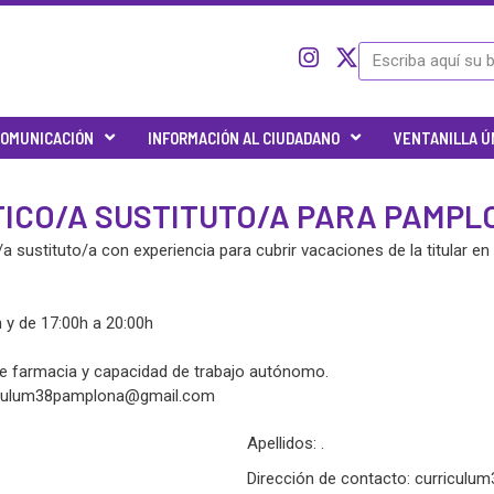
I
I
X
Buscar
c
n
-
o
s
t
n
t
w
OMUNICACIÓN
INFORMACIÓN AL CIUDADANO
VENTANILLA Ú
-
a
i
t
g
t
w
r
t
ICO/A SUSTITUTO/A PARA PAMPL
i
a
e
t
m
r
ustituto/a con experiencia para cubrir vacaciones de la titular en 
t
e
r
h y de 17:00h a 20:00h
-
x
a de farmacia y capacidad de trabajo autónomo.
iculum38pamplona@gmail.com
Apellidos: .
Dirección de contacto:
curriculu