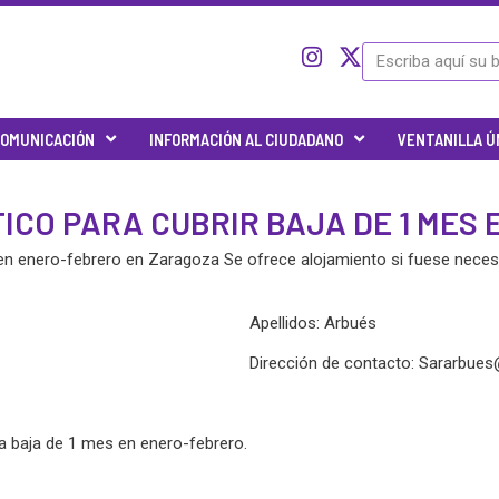
I
I
X
Search
c
n
-
o
s
t
n
t
w
OMUNICACIÓN
INFORMACIÓN AL CIUDADANO
VENTANILLA Ú
-
a
i
t
g
t
w
r
t
ICO PARA CUBRIR BAJA DE 1 MES
i
a
e
t
m
r
n enero-febrero en Zaragoza Se ofrece alojamiento si fuese neces
t
e
r
Apellidos: Arbués
-
x
Dirección de contacto:
Sararbues
 baja de 1 mes en enero-febrero.