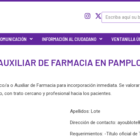
I
I
X
Search
c
n
-
o
s
t
n
t
w
OMUNICACIÓN
INFORMACIÓN AL CIUDADANO
VENTANILLA Ú
-
a
i
t
g
t
w
r
t
AUXILIAR DE FARMACIA EN PAMPLO
i
a
e
t
m
r
t
e
a o Auxiliar de Farmacia para incorporación inmediata. Se valorará
r
, con trato cercano y profesional hacia los pacientes.
-
x
Apellidos: Lote
Dirección de contacto:
ayoublote
Requerimientos: -Título oficial de