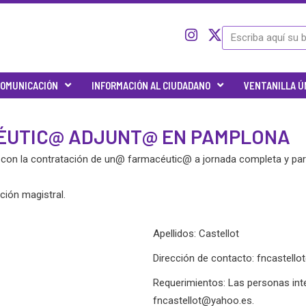
I
I
X
Search
c
n
-
o
s
t
n
t
w
OMUNICACIÓN
INFORMACIÓN AL CIUDADANO
VENTANILLA Ú
-
a
i
t
g
t
w
r
t
CÉUTIC@ ADJUNT@ EN PAMPLONA
i
a
e
t
m
r
o con la contratación de un@ farmacéutic@ a jornada completa y par
t
e
r
ción magistral.
-
x
Apellidos: Castellot
Dirección de contacto:
fncastell
Requerimientos: Las personas in
fncastellot@yahoo.es
.