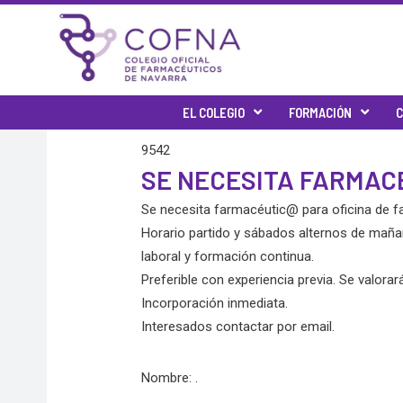
Skip
to
content
EL COLEGIO
FORMACIÓN
C
9542
SE NECESITA FARMAC
Se necesita farmacéutic@ para oficina de f
Horario partido y sábados alternos de mañana
laboral y formación continua.
Preferible con experiencia previa. Se valo
Incorporación inmediata.
Interesados contactar por email.
Nombre: .