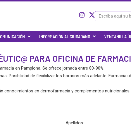
I
I
X
Search
c
n
-
o
s
t
n
t
w
OMUNICACIÓN
INFORMACIÓN AL CIUDADANO
VENTANILLA Ú
-
a
i
t
g
t
w
r
t
ÉUTIC@ PARA OFICINA DE FARMAC
i
a
e
t
m
r
armacia en Pamplona. Se ofrece jornada entre 80-90%.
t
e
s. Posibilidad de flexibilizar los horarios más adelante. Farmacia u
r
-
rarán conocimientos en dermofarmacia y complementos nutricionales.
x
Apellidos: .