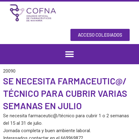
Skip
to
content
ACCESO COLEGIADOS
20090
SE NECESITA FARMACEUTIC@/
TÉCNICO PARA CUBRIR VARIAS
SEMANAS EN JULIO
Se necesita farmaceutic@/técnico para cubrir 1 o 2 semanas
del 15 al 31 de julio.
Jornada completa y buen ambiente laboral.
Interesados contactar en el 669969872