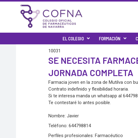
Ir
al
contenido
EL COLEGIO
FORMACIÓN
C
10031
SE NECESITA FARMAC
JORNADA COMPLETA
Farmacia joven en la zona de Mutilva con b
Contrato indefinido y flexibilidad horaria.
Si te interesa manda un whatsapp al 644798
Te contestaré lo antes posible.
Nombre: Javier
Teléfono: 644798814
Perfiles profesionales: Farmacéutico