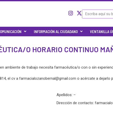
I
I
X
Buscar
c
n
-
o
s
t
n
t
w
OMUNICACIÓN
INFORMACIÓN AL CIUDADANO
VENTANILLA Ú
-
a
i
t
g
t
w
r
t
ÉUTICA/O HORARIO CONTINUO MA
i
a
e
t
m
r
t
e
uen ambiente de trabajo necesita farmacéutica/o con o sin experien
r
-
814, el cv a
farmacialozanobernal@gmail.com
o acércate a dejarlo 
x
Apellidos: –
Dirección de contacto:
farmacial