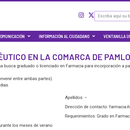
I
I
X
Buscar
c
n
-
o
s
t
n
t
w
OMUNICACIÓN
INFORMACIÓN AL CIUDADANO
VENTANILLA Ú
-
a
i
t
g
t
w
r
t
ÉUTICO EN LA COMARCA DE PAML
i
a
e
t
m
r
 busca graduado o licenciado en Farmacia para incorporación a part
t
e
onvenir entre ambas partes).
r
dias.
-
x
Apellidos: –
Dirección de contacto:
farmacia.i
Requerimientos: Grado en Farmac
urante los meses de verano