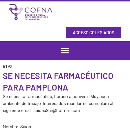
Skip
to
content
ACCESO COLEGIADOS
8192
SE NECESITA FARMACÉUTICO
PARA PAMPLONA
Se necesita farmacéutico, horario a convenir. Muy buen
ambiente de trabajo. Interesados mandarme curriculum al
siguiente email:
saioaa3m@hotmail.com
Nombre: Saioa