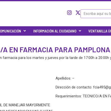
I
I
X
Search
c
n
-
o
s
t
n
t
w
OMUNICACIÓN
INFORMACIÓN AL CIUDADANO
VENTANILLA Ú
-
a
i
t
g
t
w
r
t
O/A EN FARMACIA PARA PAMPLONA
i
a
e
t
m
r
 farmacia para los martes y jueves por la tarde de 17:00h a 20:00h
t
e
r
-
Apellidos: –
x
Dirección de contacto:
fcia495@g
Requerimientos: TECNICO/A EN 
CIL DE MANEJAR MAYORMENTE