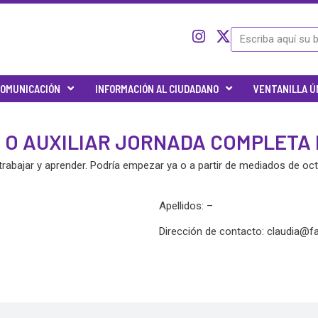
I
I
X
Search
c
n
-
o
s
t
n
t
w
OMUNICACIÓN
INFORMACIÓN AL CIUDADANO
VENTANILLA Ú
-
a
i
t
g
t
w
r
t
O O AUXILIAR JORNADA COMPLETA
i
a
e
t
m
r
 trabajar y aprender. Podría empezar ya o a partir de mediados de oc
t
e
r
Apellidos: –
-
x
Dirección de contacto:
claudia@f