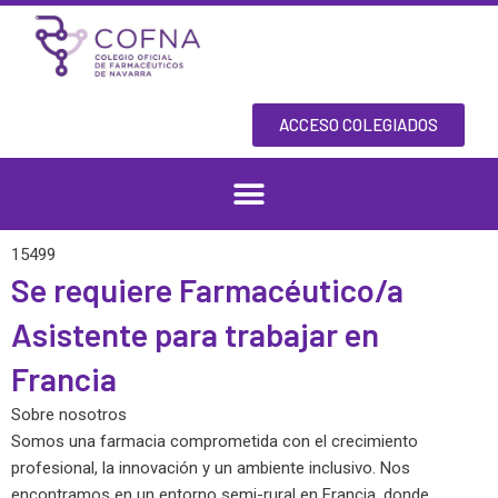
Skip
to
content
ACCESO COLEGIADOS
15499
Se requiere Farmacéutico/a
Asistente para trabajar en
Francia
Sobre nosotros
Somos una farmacia comprometida con el crecimiento
profesional, la innovación y un ambiente inclusivo. Nos
encontramos en un entorno semi-rural en Francia, donde