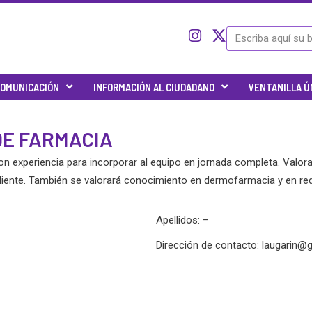
I
I
X
Search
c
n
-
o
s
t
n
t
w
OMUNICACIÓN
INFORMACIÓN AL CIUDADANO
VENTANILLA Ú
-
a
i
t
g
t
w
r
t
DE FARMACIA
i
a
e
t
m
r
 experiencia para incorporar al equipo en jornada completa. Valora
t
e
liente. También se valorará conocimiento en dermofarmacia y en red
r
-
Apellidos: –
x
Dirección de contacto:
laugarin@