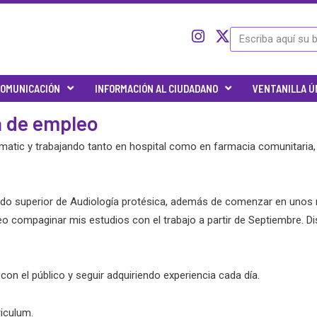
I
I
X
Search
c
n
-
o
s
t
n
t
w
OMUNICACIÓN
INFORMACIÓN AL CIUDADANO
VENTANILLA Ú
-
a
i
t
g
t
a de empleo
w
r
t
i
a
e
rmatic y trabajando tanto en hospital como en farmacia comunitaria,
t
m
r
t
e
r
o superior de Audiología protésica, además de comenzar en unos 
-
eo compaginar mis estudios con el trabajo a partir de Septiembre. Di
x
con el público y seguir adquiriendo experiencia cada día.
riculum.