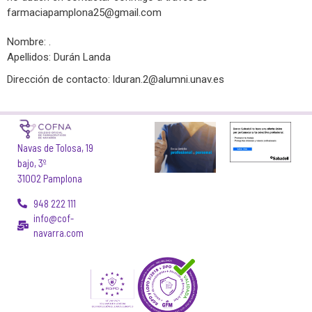
farmaciapamplona25@gmail.com
Nombre: .
Apellidos: Durán Landa
Dirección de contacto:
lduran.2@alumni.unav.es
Navas de Tolosa, 19
bajo, 3º
31002 Pamplona
948 222 111
info@cof-
navarra.com