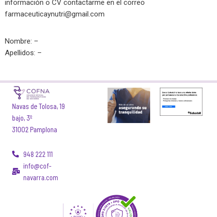
información o CV contactarme en el correo
farmaceuticaynutri@gmail.com
Nombre: –
Apellidos: –
Navas de Tolosa, 19
bajo, 3º
31002 Pamplona
948 222 111
info@cof-
navarra.com