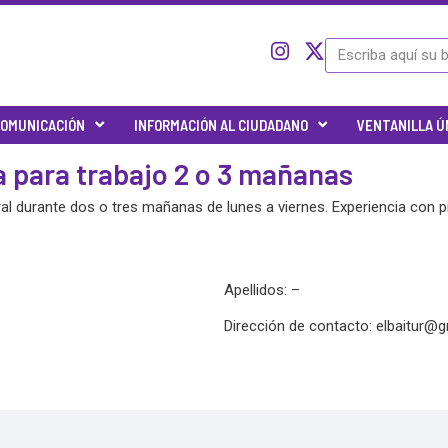
I
I
X
Search
c
n
-
o
s
t
n
t
w
OMUNICACIÓN
INFORMACIÓN AL CIUDADANO
VENTANILLA Ú
-
a
i
t
g
t
 para trabajo 2 o 3 mañanas
w
r
t
i
a
e
al durante dos o tres mañanas de lunes a viernes. Experiencia con
t
m
r
t
e
r
Apellidos: –
-
x
Dirección de contacto:
elbaitur@