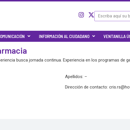
I
I
X
Search
c
n
-
o
s
t
n
t
w
OMUNICACIÓN
INFORMACIÓN AL CIUDADANO
VENTANILLA Ú
-
a
i
t
g
t
farmacia
w
r
t
i
a
e
iencia busca jornada continua. Experiencia en los programas de ges
t
m
r
t
e
Apellidos: –
r
-
Dirección de contacto:
cris.rs@ho
x