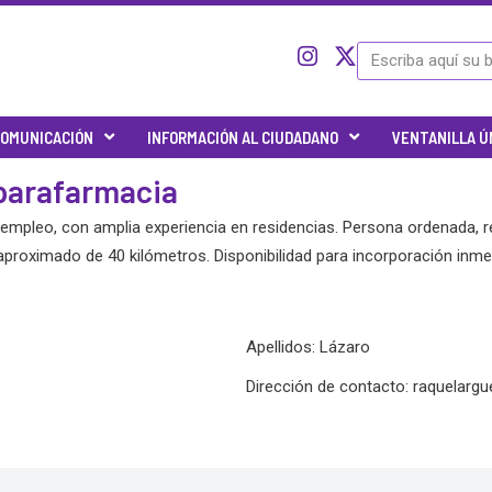
I
I
X
Search
c
n
-
o
s
t
n
t
w
OMUNICACIÓN
INFORMACIÓN AL CIUDADANO
VENTANILLA Ú
-
a
i
t
g
t
 parafarmacia
w
r
t
i
a
e
empleo, con amplia experiencia en residencias. Persona ordenada, r
t
m
r
 aproximado de 40 kilómetros. Disponibilidad para incorporación inme
t
e
r
-
Apellidos: Lázaro
x
Dirección de contacto:
raquelarg