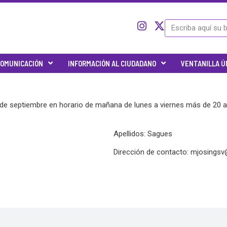
I
I
X
Search
c
n
-
o
s
t
n
t
w
OMUNICACIÓN
INFORMACIÓN AL CIUDADANO
VENTANILLA Ú
-
a
i
t
g
t
w
r
t
i
a
e
8 de septiembre en horario de mañana de lunes a viernes más de 20 
t
m
r
t
e
Apellidos: Sagues
r
-
Dirección de contacto:
mjosingsv
x