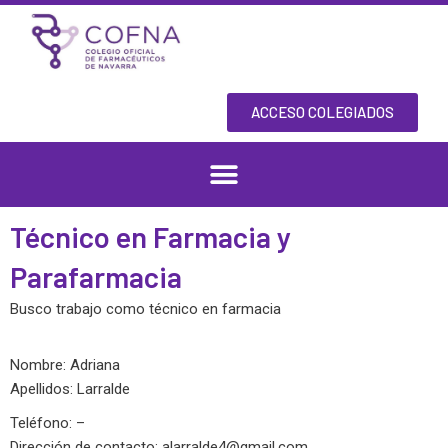
Skip
to
content
ACCESO COLEGIADOS
Técnico en Farmacia y
Parafarmacia
Busco trabajo como técnico en farmacia
Nombre: Adriana
Apellidos: Larralde
Teléfono: –
Dirección de contacto:
alarralde4@gmail.com