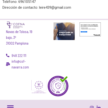
Teléfono: 696105147
Dirección de contacto:
leire439@gmail.com
Navas de Tolosa, 19
bajo, 3º
31002 Pamplona
948 222 111
info@cof-
navarra.com