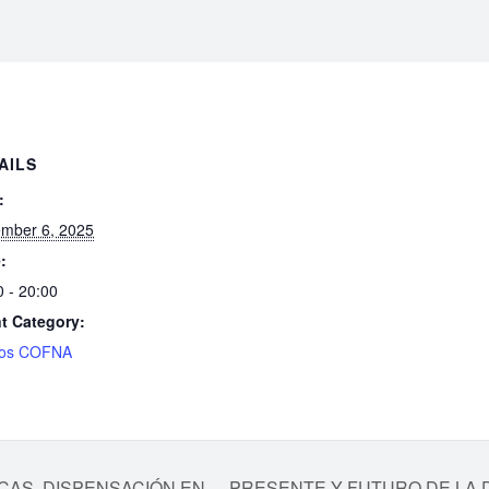
AILS
:
mber 6, 2025
:
0 - 20:00
t Category:
sos COFNA
NICAS. DISPENSACIÓN EN
PRESENTE Y FUTURO DE LA DE