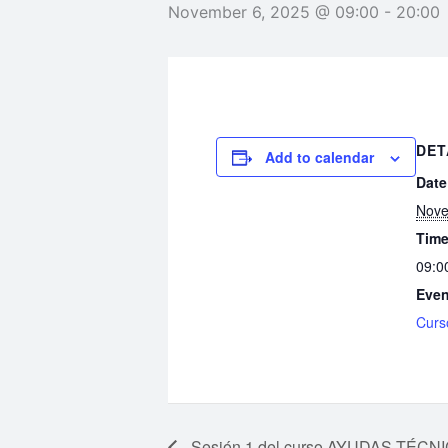
November 6, 2025 @ 09:00
-
20:00
DET
Add to calendar
Date
Nove
Time
09:0
Even
Cur
Sesión 1 del curso AYUDAS TÉC