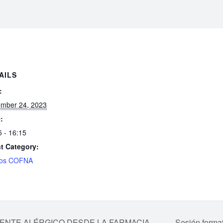
AILS
:
mber 24, 2023
:
5 - 16:15
t Category:
sos COFNA
ACIENTE ALÉRGICO DESDE LA FARMACIA
Sesión for