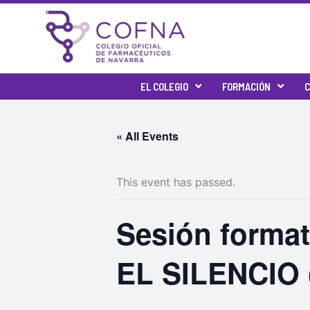
Skip
to
content
EL COLEGIO
FORMACIÓN
C
« All Events
This event has passed.
Sesión form
EL SILENCIO (