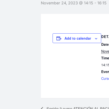
November 24, 2023 @ 14:15
-
16:15
DET
Add to calendar
Date
Nove
Time
14:1
Even
Cur
Sesión 3 curso ATENCIÓN AL P