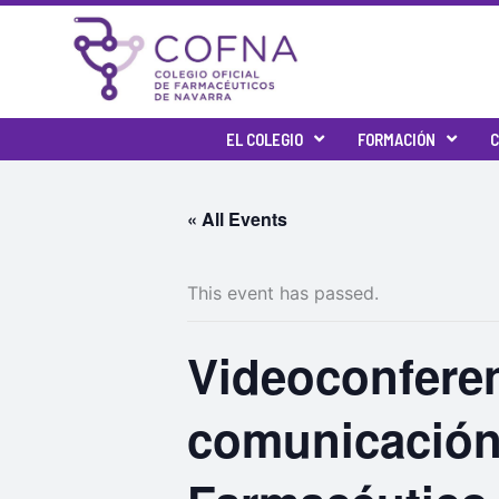
Skip
to
content
EL COLEGIO
FORMACIÓN
C
« All Events
This event has passed.
Videoconfere
comunicación 