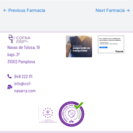
←
Previous Farmacia
Next Farmacia
→
Navas de Tolosa, 19
bajo, 3º
31002 Pamplona
948 222 111
info@cof-
navarra.com