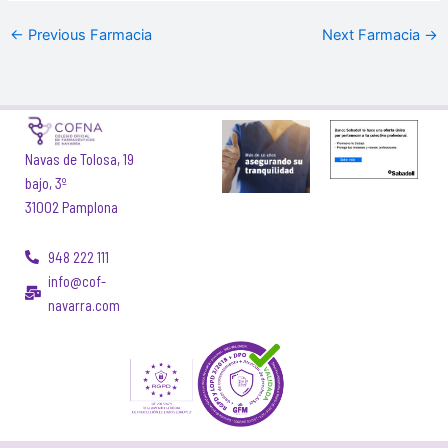
←
Previous Farmacia
Next Farmacia
→
Navas de Tolosa, 19
bajo, 3º
31002 Pamplona
948 222 111
info@cof-
navarra.com