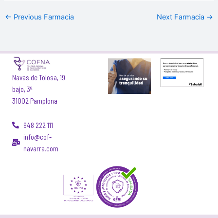
←
Previous Farmacia
Next Farmacia
→
Navas de Tolosa, 19
bajo, 3º
31002 Pamplona
948 222 111
info@cof-
navarra.com