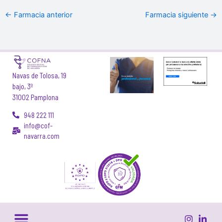
←
Farmacia anterior
Farmacia siguiente
→
Navas de Tolosa, 19
bajo, 3º
31002 Pamplona
948 222 111
info@cof-
navarra.com