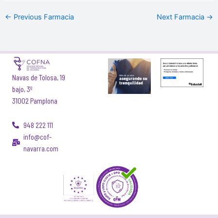
←
Previous Farmacia
Next Farmacia
→
Navas de Tolosa, 19
bajo, 3º
31002 Pamplona
948 222 111
info@cof-
navarra.com