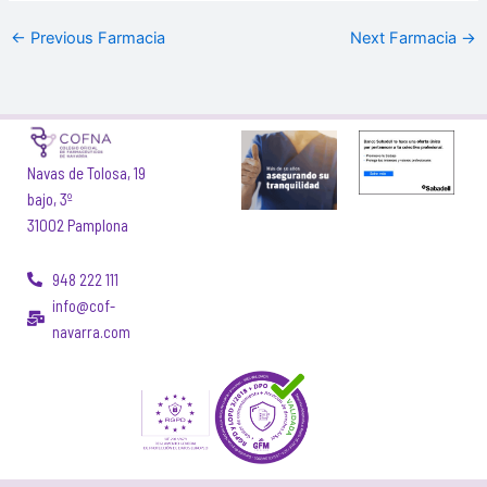
←
Previous Farmacia
Next Farmacia
→
Navas de Tolosa, 19
bajo, 3º
31002 Pamplona
948 222 111
info@cof-
navarra.com