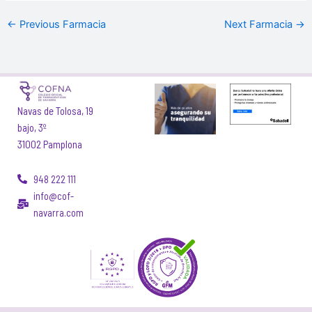
←
Previous Farmacia
Next Farmacia
→
Navas de Tolosa, 19
bajo, 3º
31002 Pamplona
948 222 111
info@cof-
navarra.com