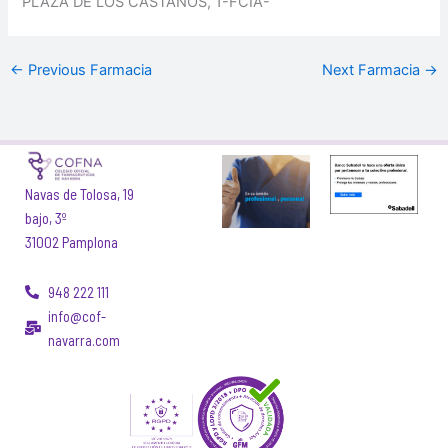
PLAZA DE LOS CASTAÑOS, 1-FCIA-
←
Previous Farmacia
Next Farmacia
→
Navas de Tolosa, 19
bajo, 3º
31002 Pamplona
948 222 111
info@cof-
navarra.com