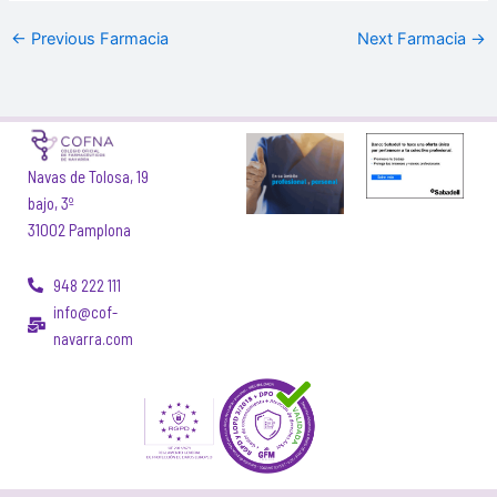
←
Previous Farmacia
Next Farmacia
→
Navas de Tolosa, 19
bajo, 3º
31002 Pamplona
948 222 111
info@cof-
navarra.com