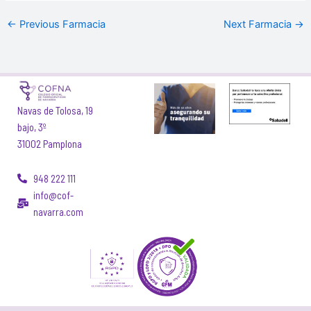
←
Previous Farmacia
Next Farmacia
→
Navas de Tolosa, 19
bajo, 3º
31002 Pamplona
948 222 111
info@cof-
navarra.com