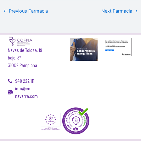
←
Previous Farmacia
Next Farmacia
→
Navas de Tolosa, 19
bajo, 3º
31002 Pamplona
948 222 111
info@cof-
navarra.com